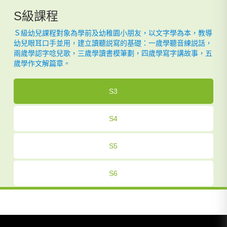
S級課程
Ｓ級幼兒課程對象為學前及幼稚園小朋友，以文字學為本，教導
幼兒眼耳口手並用，建立讀聽説寫的基礎：一歲學聽音練説話，
兩歲學認字唸兒歌，三歲學讀書模筆劃，四歲學寫字講故事，五
歲學作文解篇章。
S3
S4
S5
S6